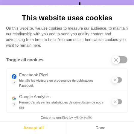
sur quelque
This website uses cookies
chose de
On this website, we use cookies to measure our audience, to maintain
our relationship with you and to send you quality content and
fantastique –
advertising from time to time. You can select here which cookies you
want to remain here.
revenez bientôt !
Toggle all cookies
Facebook Pixel
Identifie les visiteurs en provenance de publications
?
Facebook
Parce que vous ne venez pas tous les jours sur notre site, ce pet
Google Analytics
Permet d'analyser les statistiques de consultation de notre
?
site
Indispensable pour piloter notre site internet, il permet de mesure
Consents certified by
Accept all
Done