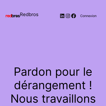
Redbros
LinkedIn
Instagram
Facebook
Connexion
Pardon pour le
dérangement !
Nous travaillons