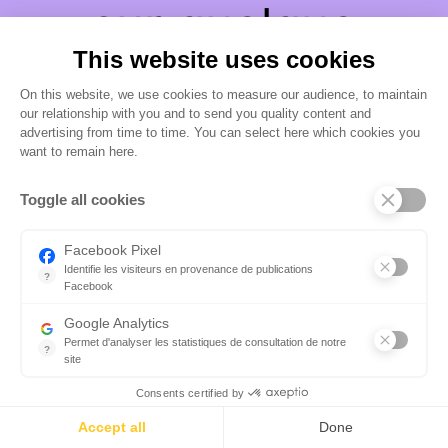
sur quelque
This website uses cookies
chose de
On this website, we use cookies to measure our audience, to maintain
our relationship with you and to send you quality content and
fantastique –
advertising from time to time. You can select here which cookies you
want to remain here.
revenez bientôt !
Toggle all cookies
Facebook Pixel
Identifie les visiteurs en provenance de publications
?
Facebook
Parce que vous ne venez pas tous les jours sur notre site, ce pet
Google Analytics
Permet d'analyser les statistiques de consultation de notre
?
site
Indispensable pour piloter notre site internet, il permet de mesure
Consents certified by
Accept all
Done